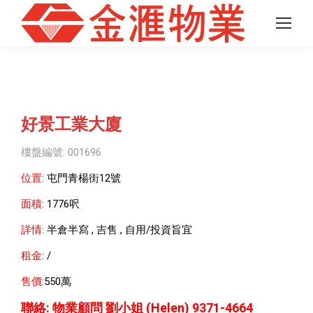
好景工業大廈
樓盤編號: 001696
位置:
屯門青楊街12號
面積:
1776
呎
詳情:
半倉半寫 , 吉售 , 自用/投資旨宜
租金:
/
售價:
550萬
聯絡: 物業顧問 劉小姐 (Helen) 9371-4664