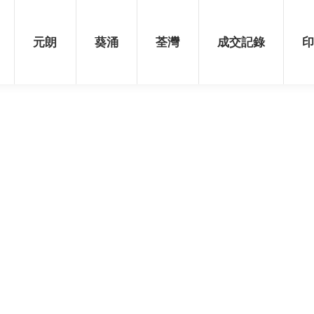
荃灣
成交記錄
印花稅表
元朗
葵涌
荃灣
成交記錄