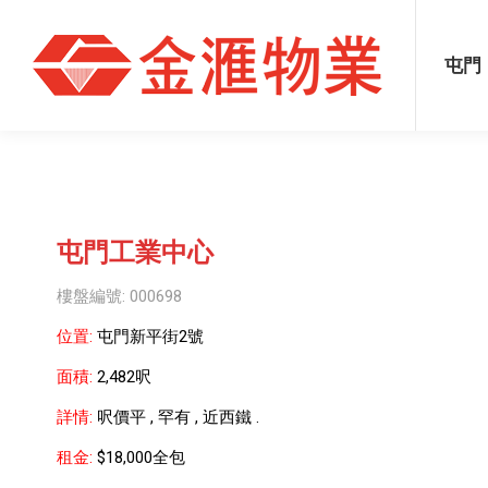
屯門
元朗
葵涌
屯門
屯門工業中心
樓盤編號: 000698
位置:
屯門新平街2號
面積:
2,482呎
詳情:
呎價平 , 罕有 , 近西鐵 .
租金:
$18,000全包