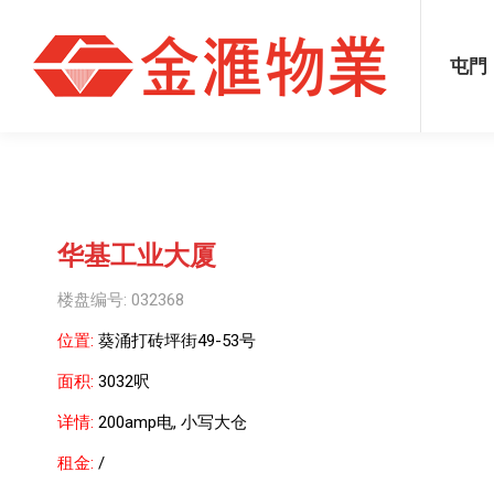
屯門
元朗
葵涌
屯門
华基工业大厦
楼盘编号: 032368
位置:
葵涌打砖坪街49-53号
面积:
3032呎
详情:
200amp电, 小写大仓
租金:
/