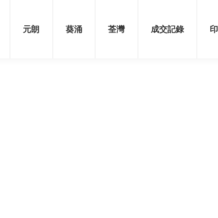
荃灣
成交記錄
印花稅表
元朗
葵涌
荃灣
成交記錄