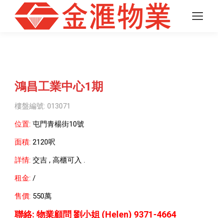
鴻昌工業中心1期
樓盤編號: 013071
位置:
屯門青楊街10號
面積:
2120
呎
詳情:
交吉 , 高櫃可入 .
租金:
/
售價:
550萬
聯絡: 物業顧問 劉小姐 (Helen) 9371-4664