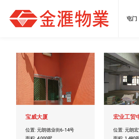
屯门
元朗
葵涌
屯门
宝威大厦
宏业工贸
位置: 元朗德业街6-14号
位置: 元朗
面积: 4,000呎
面积: 1,480