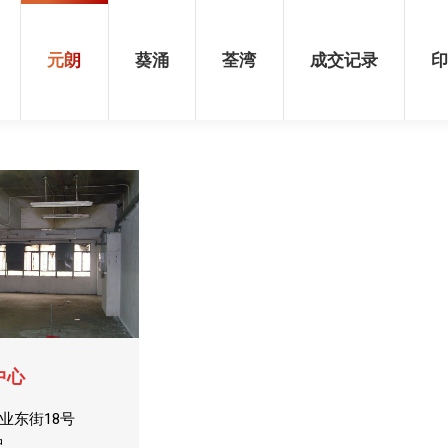
荃湾
成交记录
印花税表
元朗
葵涌
荃湾
成交记录
中心
宏业东街18号
呎