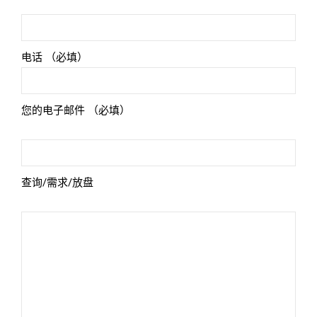
电话 （必填）
您的电子邮件 （必填）
查询/需求/放盘