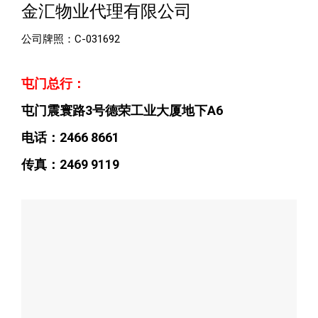
金汇物业代理有限公司
公司牌照：C-031692
屯门总行：
屯门震寰路3号德荣工业大厦地下A6
电话：2466 8661
传真：2469 9119