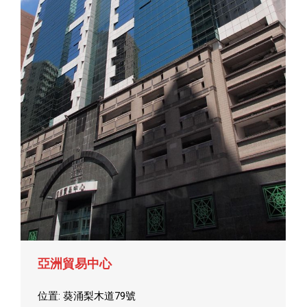
亞洲貿易中心
位置: 葵涌梨木道79號