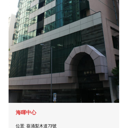
海暉中心
位置: 葵涌梨木道73號