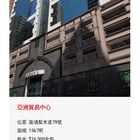
亞洲貿易中心
位置: 葵涌梨木道79號
面積: 1567呎
租金: $16,500全包